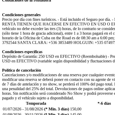
Condiciones de la rentadora
Condiciones generales
Precio por día con fines turísticos. - Está incluido el Seguro po
RENTA TIENEN QUE HACERSE EN EFECTIVO EN USD O EUROS. - Kilom
vehículo no debe exceder las tres (3) horas, de lo contrario se consid
(sólo tiene 1 hora de gracia adicional), entre 1 a 3 horas pagará en el 
horario de la Oficina de Cuba on the Road es de 08:30 am a 6:00 
3792544 SANTA CLARA: +536 3853489 HOLGUIN: +535 07497
Condiciones específicas
Depósito de Garantía: 250 USD en EFECTIVO (Reembolsable) - Precio 
USD en EFECTIVO (variable según disponibilidad y fluctuaciones de 
Política de cancelación
Cancelaciones y/o modificaciones de una reserva por cualquier evento q
modificar una reserva se deberá poner en contacto con su agente de vi
de 7 días de antelación y no show, se perderá el 100% del pago total. En
una penalidad del 25% del total. Devoluciones de pagos online aplicará 
horas. Sin notificación será considerado No Show y podrá proveerse el 
pagado y el vehículo sujeto a disponibilidad.
Temporada
*
-6 días
01/07/2026 - 31/08/2026
(* Min. 3 días)
150,00
01/09/2026 - 30/11/2026
(* Min. 3 días)
145,00