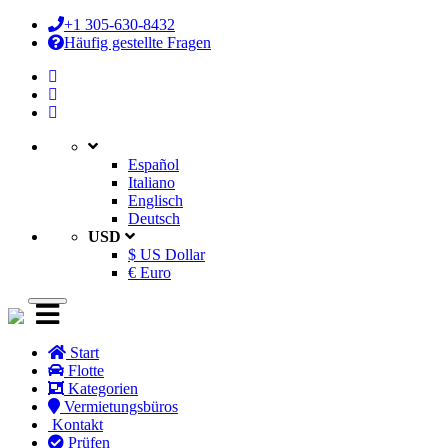
+1 305-630-8432
Häufig gestellte Fragen
Español
Italiano
Englisch
Deutsch
USD
$ US Dollar
€ Euro
Start
Flotte
Kategorien
Vermietungsbüros
Kontakt
Prüfen