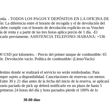
pósito de Garantía. - TODOS LOS PAGOS Y DEPÓSITOS EN LA OFICINA DE
erencia entre el horario de recogida y el de devolución del
to debe cumplir con el horario de devolución explícito en su Voucher
de renta y a partir de las tres horas aplica precio de 1 día. -El
berá notificarlo previamente. ASISTENCIA TELEFONO: HABANA: +536
 USD por kilometro. - Precio del primer tanque de combustible: 65
. Devolución vacío. Política de combustible: (Lleno/Vacío)
destino donde se realizará el servicio no serán rembolsadas. Para
iempre sujeto a disponibilidad. Cancelaciones de reservas con menos
ntre 30 y 21 días antes de la fecha del inicio de la reserva, se aplicará
orario pactado de pick up deberá notificarlo en un plazo de hasta 5
s primeras 24 horas del día y hora pactados pierde el 100% de lo
30-60 días