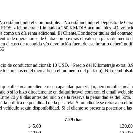
r día. - No está incluido el Combustible. - No está incluido el De
etraje Limitado a 250 KM/DIA acumulables. -Devolución: La dif
era como un día renta adicional. El Cliente/Conductor titular del contra
centro de operaciones de Cuba como extras el valor en plaza de medio día 
pm; en el caso de recogida y/o devolución fuera de ese horario de
55
de conductor adicional: 10 USD. - Precio del Kilometraje extra: 0.90
los precios en el mercado en el momento del pick up). No reembolsable
ue afectan a un cliente o su capacidad para viajar, pero no afectan al 
aje o si lo hizo directamente en daiquiritravel.com con el email web, s
tre 20 y 8 días antes del inicio de la reserva la penalidad es del 50%. E
la política de penalidad de la pasarela. Si un cliente se retrasa en el h
vehículo según disponibilidad. Si el cliente se presenta posterior a la
7-29 días
145,00
130,00
140,00
135,00